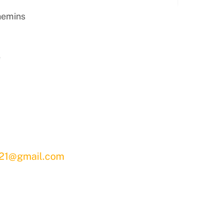
hemins
e
s21@gmail.com