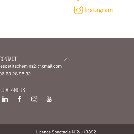
Instagram
CONTACT
Back
To
lespetitschemins21@gmail.com
Top
06 63 28 98 32
SUIVEZ-NOUS
Facebook
Licence Spectacle N°2-1113392