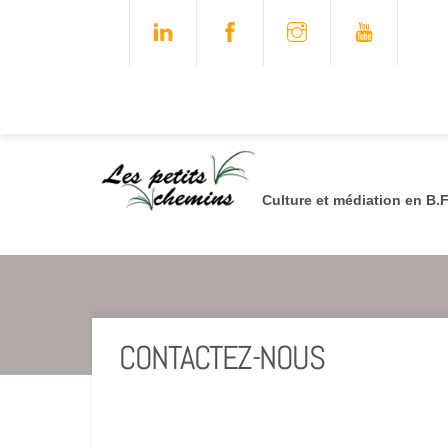
Skip
FACEBOOK
to
content
Culture et médiation en B.F
EN MILIEU DE SANTÉ
ENCADREMENT DE CHŒURS AMATEURS
TRIO ACCORDION
CONTACTEZ-NOUS