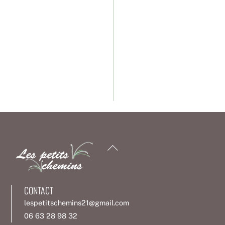
Back
To
Top
CONTACT
lespetitschemins21@gmail.com
06 63 28 98 32