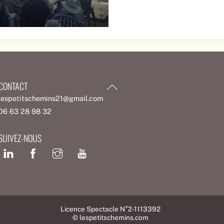
CONTACT
Back
To
lespetitschemins21@gmail.com
Top
06 63 28 98 32
SUIVEZ-NOUS
Facebook
Licence Spectacle N°2-1113392
© lespetitschemins.com