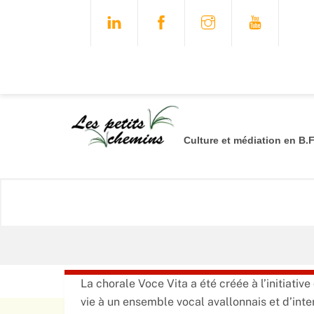
Skip
FACEBOOK
to
content
Culture et médiation en B.F
EN MILIEU DE SANTÉ
ENCADREMENT DE CHŒURS AMATEURS
TRIO ACCORDION
La chorale Voce Vita a été créée à l’initiati
vie à un ensemble vocal avallonnais et d’int