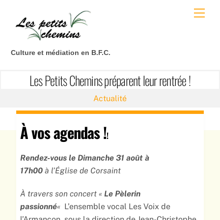
Skip
Men
to
content
Culture et médiation en B.F.C.
Les Petits Chemins préparent leur rentrée !
Actualité
À vos agendas !
!
Rendez-vous le Dimanche 31 août à
17h00
à
l’Église de Corsaint
À travers son concert «
Le Pèlerin
passionné
«
L’ensemble vocal Les Voix de
l’Armançon, sous la direction de Jean-Christophe