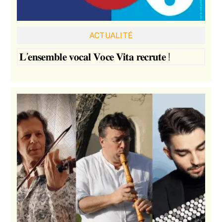
ACTUALITÉ
𝐋’𝐞𝐧𝐬𝐞𝐦𝐛𝐥𝐞 𝐯𝐨𝐜𝐚𝐥 𝐕𝐨𝐜𝐞 𝐕𝐢𝐭𝐚 𝐫𝐞𝐜𝐫𝐮𝐭𝐞 !