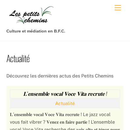
Skip
Men
to
content
Culture et médiation en B.F.C.
Actualité
Découvrez les dernières actus des Petits Chemins
𝐋’𝐞𝐧𝐬𝐞𝐦𝐛𝐥𝐞 𝐯𝐨𝐜𝐚𝐥 𝐕𝐨𝐜𝐞 𝐕𝐢𝐭𝐚 𝐫𝐞𝐜𝐫𝐮𝐭𝐞 !
Actualité
𝐋’𝐞𝐧𝐬𝐞𝐦𝐛𝐥𝐞 𝐯𝐨𝐜𝐚𝐥 𝐕𝐨𝐜𝐞 𝐕𝐢𝐭𝐚 𝐫𝐞𝐜𝐫𝐮𝐭𝐞 ! Le jazz vocal
vous fait vibrer ? 𝐕𝐞𝐧𝐞𝐳 𝐞𝐧 𝐟𝐚𝐢𝐫𝐞 𝐩𝐚𝐫𝐭𝐢𝐞 ! L’ensemble
vocal Voce Vita recherche des 𝐯𝐨𝐢𝐱 𝐚𝐥𝐭𝐨 𝐞𝐭 𝐭𝐞́𝐧𝐨𝐫 𝐩𝐨𝐮𝐫