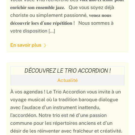
𝐞𝐧𝐫𝐢𝐜𝐡𝐢𝐫 𝐬𝐨𝐧 𝐞𝐧𝐬𝐞𝐦𝐛𝐥𝐞 𝐣𝐚𝐳𝐳. Que vous soyez déjà
choriste ou simplement passionné, 𝐯𝐞𝐧𝐞𝐳 𝐧𝐨𝐮𝐬
𝐝𝐞́𝐜𝐨𝐮𝐯𝐫𝐢𝐫 𝐥𝐨𝐫𝐬 𝐝’𝐮𝐧𝐞 𝐫𝐞́𝐩𝐞́𝐭𝐢𝐭𝐢𝐨𝐧 ! Nous sommes à
votre disposition […]
En savoir plus
DÉCOUVREZ LE TRIO ACCORDION !
Actualité
À vos agendas ! Le Trio Accordion vous invite à un
voyage musical où la tradition baroque dialogue
avec l’audace d’un instrument inattendu,
l’accordéon. Notre trio est né d’une passion
commune pour les répertoires anciens et d’un
désir de les réinventer avec fraîcheur et créativité.